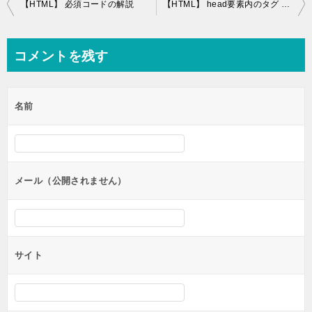
投
【HTML】 必須コードの解説
【HTML】 head要素内のタグ title･link･script要素の解説
稿
ナ
コメントを残す
ビ
ゲ
名前
ー
シ
ョ
ン
メール（公開されません）
サイト