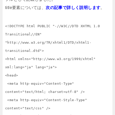
title要素については、
次の記事で詳しく説明します
。
<!DOCTYPE html PUBLIC "-//W3C//DTD XHTML 1.0 
Transitional//EN" 
"http://www.w3.org/TR/xhtml1/DTD/xhtml1-
transitional.dtd">

<html xmlns="http://www.w3.org/1999/xhtml" 
xml:lang="ja" lang="ja">

<head>

 <meta http-equiv="Content-Type" 
content="text/html; charset=utf-8" />

 <meta http-equiv="Content-Style-Type" 
content="text/css" />
