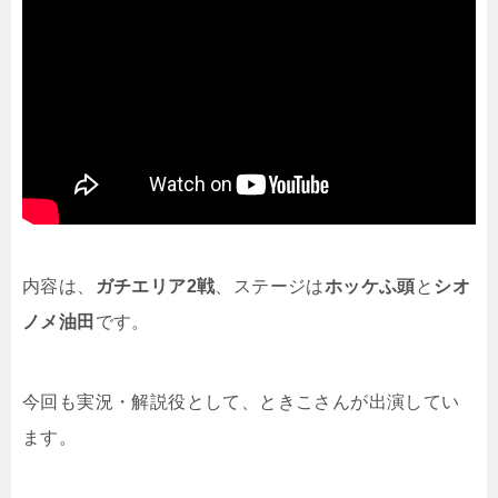
内容は、
ガチエリア2戦
、ステージは
ホッケふ頭
と
シオ
ノメ油田
です。
今回も実況・解説役として、ときこさんが出演してい
ます。