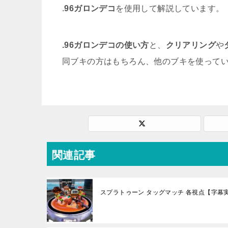
.
96ガロンデコ
を使用して解説しています。
.96ガロンデコの使い方
と、
クリアリング
や
同ブキの方はもちろん、他のブキを使って
関連記事
スプラトゥーン タッグマッチ 各視点【字幕