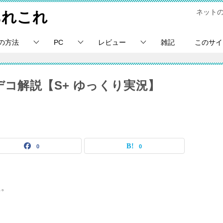
ネット
あれこれ
の方法
PC
レビュー
雑記
このサイ
デコ解説【S+ ゆっくり実況】
0
0
た。