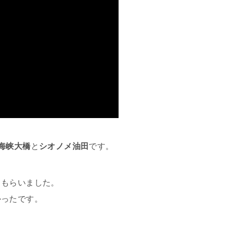
海峡大橋
と
シオノメ油田
です。
てもらいました。
かったです。