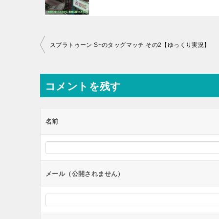
投
スプラトゥーン S+のタッグマッチ その2【ゆっくり実況】
稿
ナ
コメントを残す
ビ
ゲ
ー
名前
シ
ョ
ン
メール（公開されません）